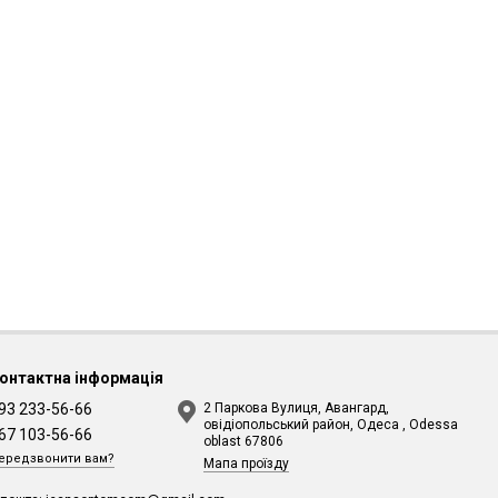
онтактна інформація
93 233-56-66
2 Паркова Вулиця, Авангард,
овідіопольський район, Одеса , Odessa
67 103-56-66
oblast 67806
ередзвонити вам?
Мапа проїзду