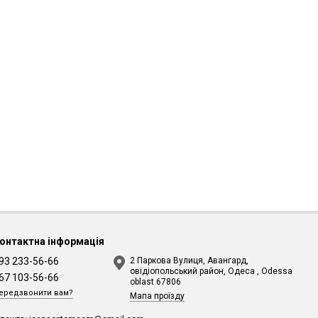
онтактна інформація
93 233-56-66
2 Паркова Вулиця, Авангард,
овідіопольський район, Одеса , Odessa
67 103-56-66
oblast 67806
ередзвонити вам?
Мапа проїзду