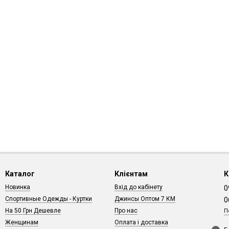
Каталог
Клієнтам
К
Новинка
Вхід до кабінету
0
Спортивные Одежды - Куртки
Джинсы Оптом 7 КМ
0
На 50 Грн Дешевле
Про нас
П
Женщинам
Оплата і доставка