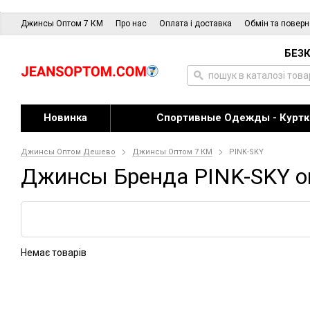
Джинсы Оптом 7 КМ
Про нас
Оплата і доставка
Обмін та повер
БЕЗК
Новинка
Спортивные Одежды - Куртк
Джинсы Оптом Дешево
Джинсы Оптом 7 КМ
PINK-SKY
Джинсы Бренда PINK-SKY о
Немає товарів