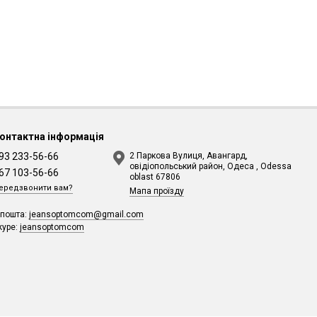
онтактна інформація
93 233-56-66
2 Паркова Вулиця, Авангард,
овідіопольський район, Одеса , Odessa
67 103-56-66
oblast 67806
ередзвонити вам?
Мапа проїзду
-пошта:
jeansoptomcom@gmail.com
kype:
jeansoptomcom