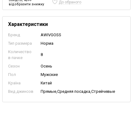
До обраного
відобразити знижку
Характеристики
Бренд
AWIVGOSS
Тип размера
Норма
Количество
8
в пачке
Сезон
Осень
Пол
Мужские
Країна
Китай
Вид джинсов
Прямые,Средняя посадка,Стрейчевые