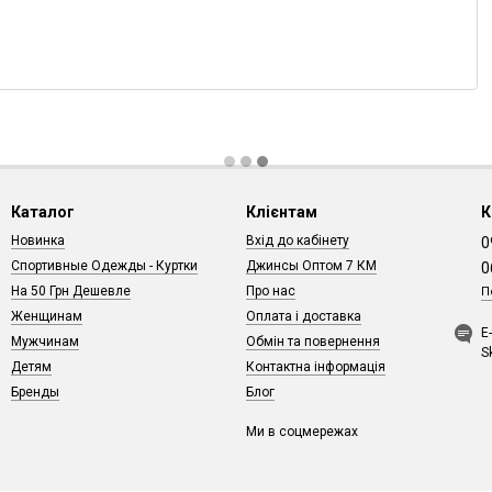
Каталог
Клієнтам
К
Новинка
Вхід до кабінету
0
Спортивные Одежды - Куртки
Джинсы Оптом 7 КМ
0
На 50 Грн Дешевле
Про нас
П
Женщинам
Оплата і доставка
Е
Мужчинам
Обмін та повернення
S
Детям
Контактна інформація
Бренды
Блог
Ми в соцмережах