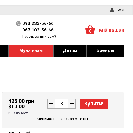
Вхід
093 233-56-66
067 103-56-66
Мій кошик
0
Передзвонити вам?
Мужчинам
Детям
Бренды
425.00 грн
Купити!
$
10.00
В наявності
Минимальный заказ от 8 шт.
Зайдіть
, щоб