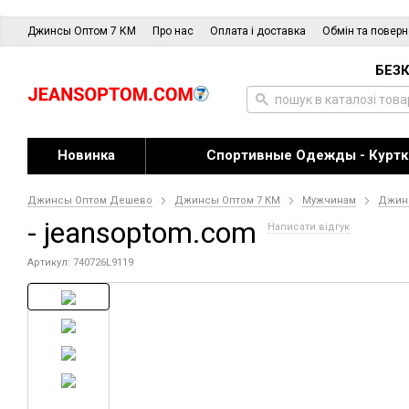
Джинсы Оптом 7 КМ
Про нас
Оплата і доставка
Обмін та повер
БЕЗК
Новинка
Спортивные Одежды - Куртк
Джинсы Оптом Дешево
Джинсы Оптом 7 КМ
Мужчинам
Джин
- jeansoptom.com
Написати відгук
Артикул: 740726L9119