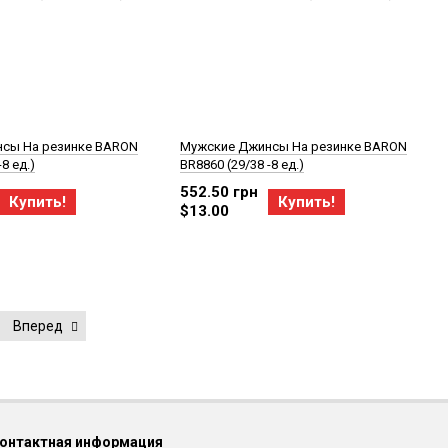
сы На резинке BARON
Мужские Джинсы На резинке BARON
8 ед.)
BR8860 (29/38 -8 ед.)
552.50 грн
Купить!
Купить!
$13.00
Вперед
онтактная информация