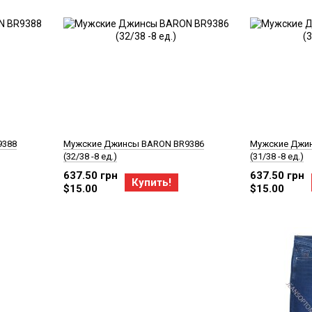
9388
Мужские Джинсы BARON BR9386
Мужские Джи
(32/38 -8 ед.)
(31/38 -8 ед.)
637.50 грн
637.50 грн
Купить!
$15.00
$15.00