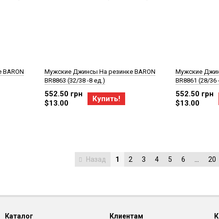
е BARON
Мужские Джинсы На резинке BARON
Мужские Джин
BR8863 (32/38 -8 ед.)
BR8861 (28/36 -
552.50 грн
552.50 грн
Купить!
$13.00
$13.00
Назад
1
2
3
4
5
6
...
20
Каталог
Клиентам
К