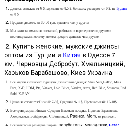
Джинсы женские от 6 $, мужские от 8,5 $, больших размеров от 6 $, из
Турции
от 8 $
Продаем дешево: на 30-50 грн. дешевле чем у других
Мы сами занимаемся поставкой, работаем в партнерстве со другими
поставщиками поэтому можем продать дешевле чем другие.
2. Купить женские, мужские джинсы
оптом из Турции и
Китая
в Одессе 7
км, Черновцы Добробут, Хмельницкий,
Харьков Барабашово, Киев Украина
Все
марки
китайских
турецких
джинсовой одежды:
Miss
Sara
,
Gallop
,
Miss
Free
,
X
-
D
,
LDM
,
Pta
,
Vanver
,
Lolo
Blues
,
Varda
х,
Arox
,
Red
Blue
,
Sessanta
,
Red
Sold
,
X
-
RAY
:
Ценовые сегменты:Низкий: 7-8$, Средний: 9-11$, Премиальный
12-18$
Все тренд моды: Низкая-Средняя-Высокая посадка, Прямые-Зауженные,
Рванки,
Mom
,
Американки, Бойфренды, С Вышивкой,
на резинке...
, полубаталы, молодежки
Все категории размеров: норма
,
Батал