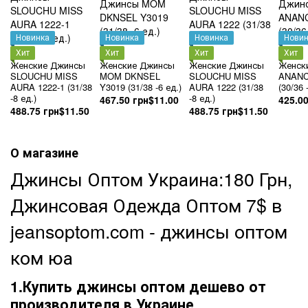
Новинка
Новинка
Новинка
Новин
Хит
Хит
Хит
Хит
Женские Джинсы
Женские Джинсы
Женские Джинсы
Женск
SLOUCHU MISS
MOM DKNSEL
SLOUCHU MISS
ANANC
AURA 1222-1 (31/38
Y3019 (31/38 -6 ед.)
AURA 1222 (31/38
(30/36 
-8 ед.)
-8 ед.)
467.50 грн
$11.00
425.00
488.75 грн
$11.50
488.75 грн
$11.50
О магазине
Джинсы Оптом Украина:180 Грн,
Джинсовая Одежда Оптом 7$ в
jeansoptom
.
com
- джинсы оптом
ком юа
1.Купить джинсы оптом дешево от
производителя в Украине