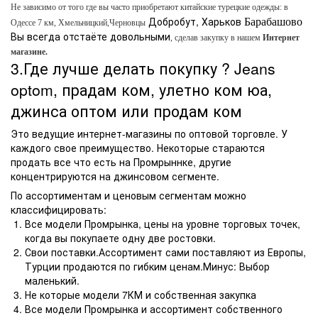
Не зависимо от того где вы часто приобретают китайские турецкие одежды: в
Добробут, Харьков
Барабашово
Одессе 7 км, Хмельницкий,Черновцы
Вы всегда
отстаёте
довольными
, сделав закупку в нашем
Интернет
магазине.
3.Где лучше делать покупку ?
Jeans
optom
, прадам ком, улетно ком юа,
джинса оптом или продам ком
Это ведущие интернет-магазины по оптовой торговле. У
каждого свое преимущество. Некоторые стараются
продать все что есть на Промрыннке, другие
концентрируются на джинсовом сегменте.
По ассортиментам и ценовым сегментам можно
классифицировать:
Все модели Промрынка, цены на уровне торговых точек,
когда вы покупаете одну две ростовки.
Свои поставки.Ассортимент сами поставляют из Европы,
Турции продаются по гибким ценам.Минус: Выбор
маленький.
Не которые модели 7КМ и собственная закупка
Все модели Промрынка и ассортимент собственного