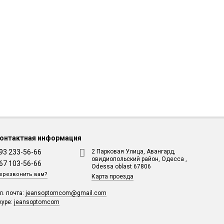
онтактная информация
93 233-56-66
2 Парковая Улица, Авангард,
овидиопольский район, Одесса ,
67 103-56-66
Odessa oblast 67806
ерезвонить вам?
Карта проезда
л. почта:
jeansoptomcom@gmail.com
kype:
jeansoptomcom