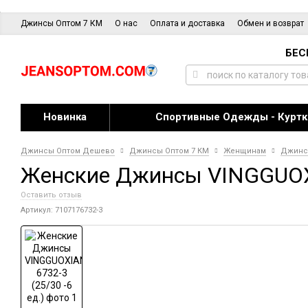
Джинсы Оптом 7 КМ
О нас
Оплата и доставка
Обмен и возврат
БЕС
Новинка
Спортивные Одежды - Куртк
Джинсы Оптом Дешево
Джинсы Оптом 7 КМ
Женщинам
Джин
Женские Джинсы VINGGUOXIA
Оставить отзыв
Артикул: 7107176732-3