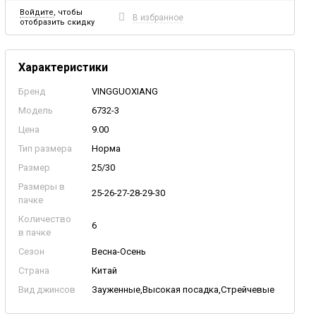
Войдите
, чтобы
В избранное
отобразить скидку
Характеристики
Бренд
VINGGUOXIANG
Модель
6732-3
Цена
9.00
Тип размера
Норма
Размер
25/30
Размеры в
25-26-27-28-29-30
пачке
Количество
6
в пачке
Сезон
Весна-Осень
Страна
Китай
Вид джинсов
Зауженные,Высокая посадка,Стрейчевые