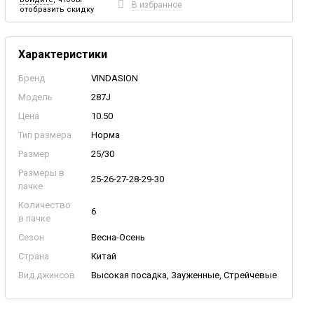
В избранное
отобразить скидку
Характеристики
Бренд
VINDASION
Модель
287J
Цена
10.50
Тип размера
Норма
Размер
25/30
Размеры в
25-26-27-28-29-30
пачке
Количество
6
в пачке
Сезон
Весна-Осень
Страна
Китай
Вид джинсов
Высокая посадка, Зауженные, Стрейчевые