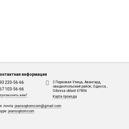
онтактная информация
93 233-56-66
2 Парковая Улица, Авангард,
овидиопольский район, Одесса ,
67 103-56-66
Odessa oblast 67806
ерезвонить вам?
Карта проезда
л. почта:
jeansoptomcom@gmail.com
kype:
jeansoptomcom