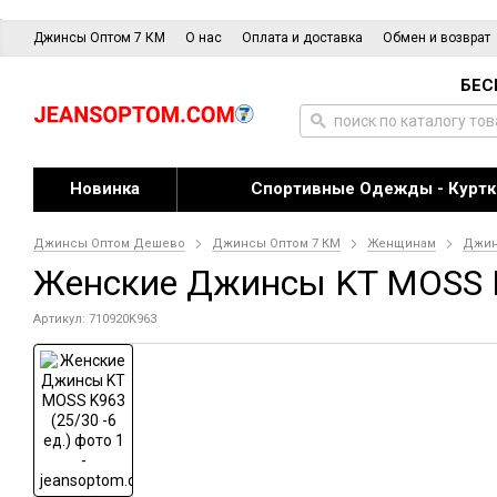
Джинсы Оптом 7 КМ
О нас
Оплата и доставка
Обмен и возврат
БЕС
Новинка
Спортивные Одежды - Куртк
Джинсы Оптом Дешево
Джинсы Оптом 7 КМ
Женщинам
Джи
Женские Джинсы KT MOSS K9
Артикул: 710920K963