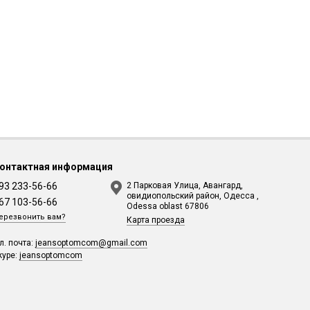
онтактная информация
93 233-56-66
2 Парковая Улица, Авангард,
овидиопольский район, Одесса ,
67 103-56-66
Odessa oblast 67806
ерезвонить вам?
Карта проезда
л. почта:
jeansoptomcom@gmail.com
kype:
jeansoptomcom