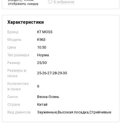
В избранное
отобразить скидку
Характеристики
Бренд
KT MOSS
Модель
K963
Цена
10.50
Тип размера
Норма
Размер
25/30
Размеры в
25-26-27-28-29-30
пачке
Количество
6
в пачке
Сезон
Весна-Осень
Страна
Китай
Вид джинсов
Зауженные,Высокая посадка,Стрейчевые