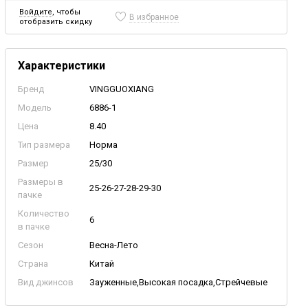
Войдите
, чтобы
В избранное
отобразить скидку
Характеристики
Бренд
VINGGUOXIANG
Модель
6886-1
Цена
8.40
Тип размера
Норма
Размер
25/30
Размеры в
25-26-27-28-29-30
пачке
Количество
6
в пачке
Сезон
Весна-Лето
Страна
Китай
Вид джинсов
Зауженные,Высокая посадка,Стрейчевые