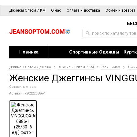
Джинсы Оптом 7 КМ
О нас
Оплата и доставка
Обмен и возврат
БЕС
Новинка
Спортивные Одежды - Куртк
Джинсы Оптом Дешево
Джинсы Оптом 7 КМ
Женщинам
Джи
Женские Джеггинсы VINGGUO
Оставить отзыв
Артикул: 7202226886-1