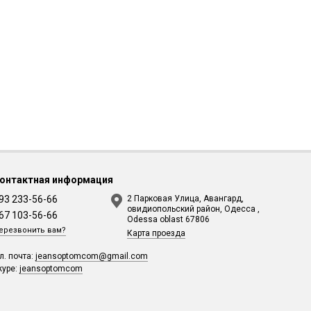
онтактная информация
93 233-56-66
2 Парковая Улица, Авангард,
овидиопольский район, Одесса ,
67 103-56-66
Odessa oblast 67806
ерезвонить вам?
Карта проезда
л. почта:
jeansoptomcom@gmail.com
kype:
jeansoptomcom