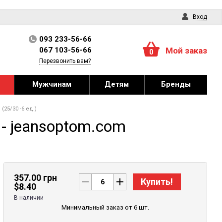
Вход
093 233-56-66
067 103-56-66
Мой заказ
0
Перезвонить вам?
Мужчинам
Детям
Бренды
25/30 -6 ед.)
- jeansoptom.com
357.00 грн
Купить!
$
8.40
В наличии
Минимальный заказ от 6 шт.