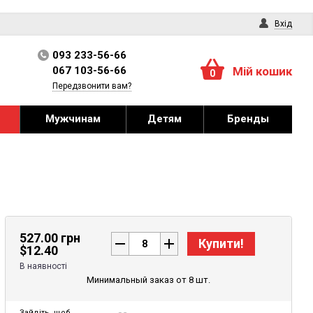
Вхід
093 233-56-66
067 103-56-66
Мій кошик
0
Передзвонити вам?
Мужчинам
Детям
Бренды
527.00 грн
Купити!
$
12.40
В наявності
Минимальный заказ от 8 шт.
Зайдіть
, щоб