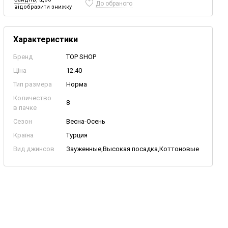
До обраного
відобразити знижку
Характеристики
Бренд
TOP SHOP
Ціна
12.40
Тип размера
Норма
Количество
8
в пачке
Сезон
Весна-Осень
Країна
Турция
Вид джинсов
Зауженные,Высокая посадка,Коттоновые