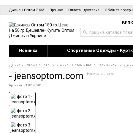
Джинсы Оптом 7 КМ
Про нас
Оплата і доставка
Обмін та повер
БЕЗК
Новинка
Спортивные Одежды - Куртк
Джинсы Оптом Дешево
Джинсы Оптом 7 КМ
Женщинам
Джи
- jeansoptom.com
Написати відгук
Артикул: 7110196281