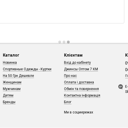
Каталог
Клієнтам
К
Новинка
Вхід до кабінету
0
Спортивные Одежды - Куртки
Джинсы Оптом 7 КМ
0
На 50 Грн Дешевле
Про нас
П
Женщинам
Оплата і доставка
Е
Мужчинам
Обмін та повернення
S
Детям
Контактна інформація
Бренды
Блог
Ми в соцмережах