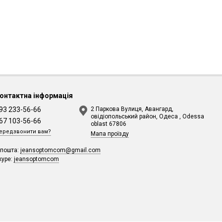
онтактна інформація
93 233-56-66
2 Паркова Вулиця, Авангард,
овідіопольський район, Одеса , Odessa
67 103-56-66
oblast 67806
ередзвонити вам?
Мапа проїзду
-пошта:
jeansoptomcom@gmail.com
kype:
jeansoptomcom