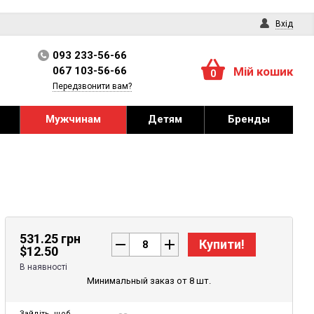
Вхід
093 233-56-66
067 103-56-66
Мій кошик
0
Передзвонити вам?
Мужчинам
Детям
Бренды
531.25 грн
Купити!
$
12.50
В наявності
Минимальный заказ от 8 шт.
Зайдіть
, щоб