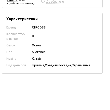
До обраного
відобразити знижку
Характеристики
Бренд
RTROOSS
Количество
8
в пачке
Сезон
Осень
Пол
Мужские
Країна
Китай
Вид джинсов
Прямые,Средняя посадка,Стрейчевые