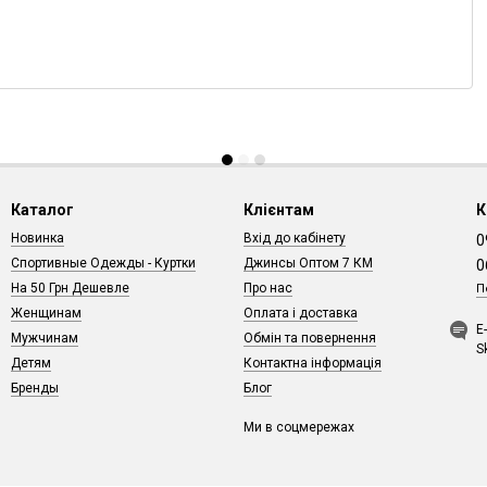
Каталог
Клієнтам
К
Новинка
Вхід до кабінету
0
Спортивные Одежды - Куртки
Джинсы Оптом 7 КМ
0
На 50 Грн Дешевле
Про нас
П
Женщинам
Оплата і доставка
Е
Мужчинам
Обмін та повернення
S
Детям
Контактна інформація
Бренды
Блог
Ми в соцмережах