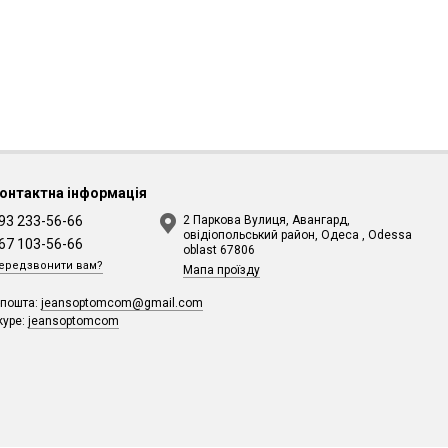
онтактна інформація
93 233-56-66
2 Паркова Вулиця, Авангард,
овідіопольський район, Одеса , Odessa
67 103-56-66
oblast 67806
ередзвонити вам?
Мапа проїзду
-пошта:
jeansoptomcom@gmail.com
kype:
jeansoptomcom