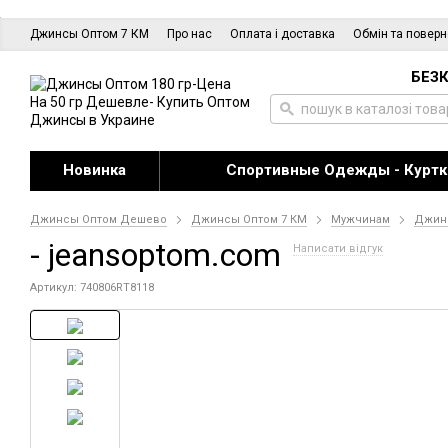
Джинсы Оптом 7 КМ
Про нас
Оплата і доставка
Обмін та повер
БЕЗК
Новинка
Спортивные Одежды - Куртк
Джинсы Оптом Дешево
Джинсы Оптом 7 КМ
Мужчинам
Джин
- jeansoptom.com
Написати відгук
Артикул: 740806RT8118