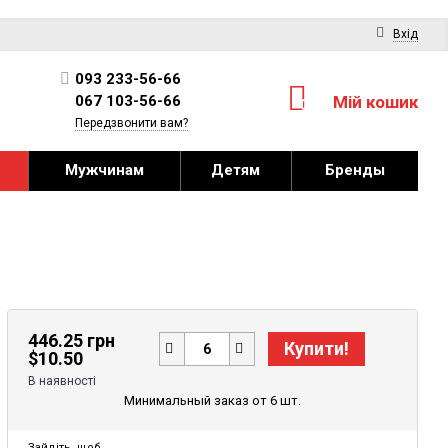
Вхід
093 233-56-66
067 103-56-66
Мій кошик
0
Передзвонити вам?
Мужчинам
Детям
Бренды
446.25 грн
Купити!
$
10.50
В наявності
Минимальный заказ от 6 шт.
Зайдіть
, щоб