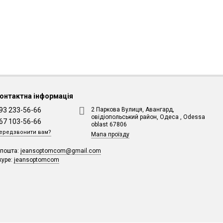
онтактна інформація
93 233-56-66
2 Паркова Вулиця, Авангард,
овідіопольський район, Одеса , Odessa
67 103-56-66
oblast 67806
ередзвонити вам?
Мапа проїзду
-пошта:
jeansoptomcom@gmail.com
kype:
jeansoptomcom