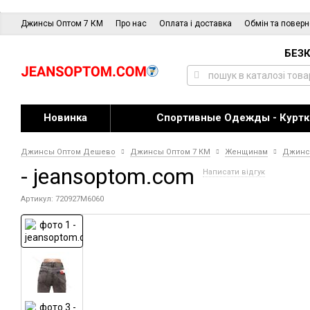
Джинсы Оптом 7 КМ
Про нас
Оплата і доставка
Обмін та повер
БЕЗК
Новинка
Спортивные Одежды - Куртк
Джинсы Оптом Дешево
Джинсы Оптом 7 КМ
Женщинам
Джин
- jeansoptom.com
Написати відгук
Артикул: 720927M6060