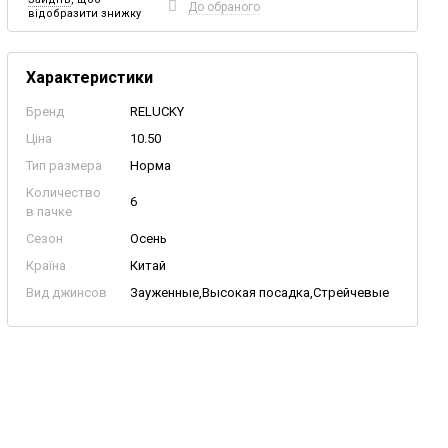
До обраного
відобразити знижку
Характеристики
Бренд
RELUCKY
Ціна
10.50
Тип размера
Норма
Количество
6
в пачке
Сезон
Осень
Країна
Китай
Вид джинсов
Зауженные,Высокая посадка,Стрейчевые