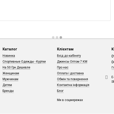
Каталог
Клієнтам
К
Новинка
Вхід до кабінету
0
Спортивные Одежды - Куртки
Джинсы Оптом 7 КМ
0
На 50 Грн Дешевле
Про нас
П
Женщинам
Оплата і доставка
Е
Мужчинам
Обмін та повернення
S
Детям
Контактна інформація
Бренды
Блог
Ми в соцмережах