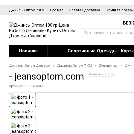
Джинсы Оптом 7 КМ
Про нас
Оплата і доставка
Обмін та повер
БЕЗК
Новинка
Спортивные Одежды - Куртк
Джинсы Оптом Дешево
Джинсы Оптом 7 КМ
Женщинам
Джи
- jeansoptom.com
Написати відгук
Артикул: 710915D3022