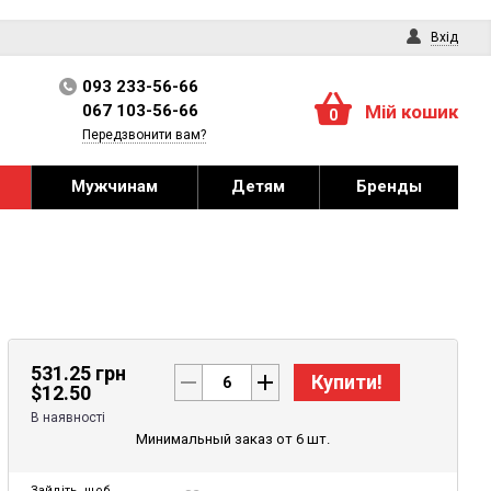
Вхід
093 233-56-66
067 103-56-66
Мій кошик
0
Передзвонити вам?
Мужчинам
Детям
Бренды
531.25 грн
Купити!
$
12.50
В наявності
Минимальный заказ от 6 шт.
Зайдіть
, щоб