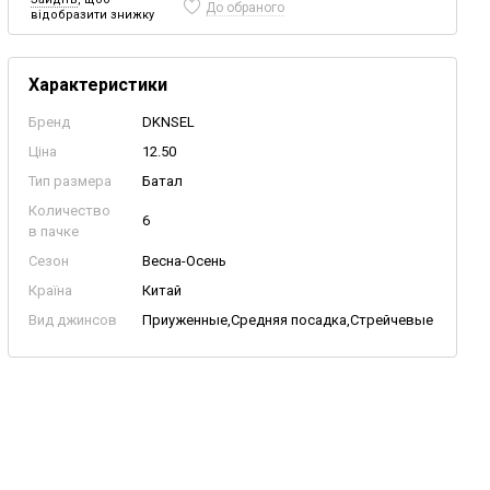
До обраного
відобразити знижку
Характеристики
Бренд
DKNSEL
Ціна
12.50
Тип размера
Батал
Количество
6
в пачке
Сезон
Весна-Осень
Країна
Китай
Вид джинсов
Приуженные,Средняя посадка,Стрейчевые