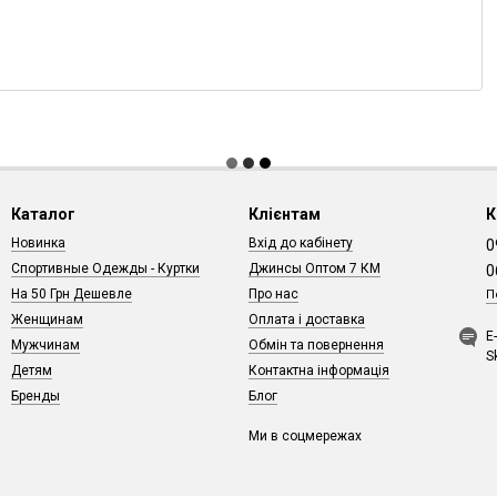
Каталог
Клієнтам
К
Новинка
Вхід до кабінету
0
Спортивные Одежды - Куртки
Джинсы Оптом 7 КМ
0
На 50 Грн Дешевле
Про нас
П
Женщинам
Оплата і доставка
Е
Мужчинам
Обмін та повернення
S
Детям
Контактна інформація
Бренды
Блог
Ми в соцмережах