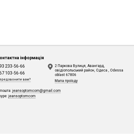
онтактна інформація
93 233-56-66
2 Паркова Вулиця, Авангард,
овідіопольський район, Одеса , Odessa
67 103-56-66
oblast 67806
ередзвонити вам?
Мапа проїзду
-пошта:
jeansoptomcom@gmail.com
kype:
jeansoptomcom