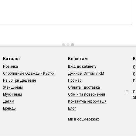
Каталог
Клієнтам
К
Новинка
Вхід до кабінету
0
Спортивные Одежды - Куртки
Джинсы Оптом 7 КМ
0
На 50 Грн Дешевле
Про нас
П
Женщинам
Оплата і доставка
Е
Мужчинам
Обмін та повернення
S
Детям
Контактна інформація
Бренды
Блог
Ми в соцмережах