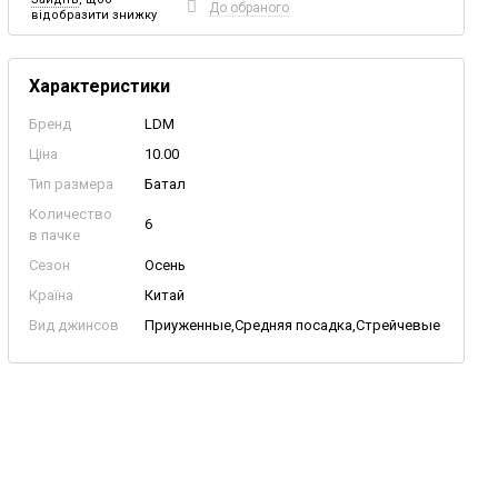
До обраного
відобразити знижку
Характеристики
Бренд
LDM
Ціна
10.00
Тип размера
Батал
Количество
6
в пачке
Сезон
Осень
Країна
Китай
Вид джинсов
Приуженные,Средняя посадка,Стрейчевые