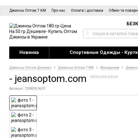
Джинсы Оптом 7 КМ
Про нас
Оплата і доставка
Обмін та повер
БЕЗК
Новинка
Спортивные Одежды - Куртк
Джинсы Оптом Дешево
Джинсы Оптом 7 КМ
Женщинам
Джин
- jeansoptom.com
Написати відгук
Артикул: 720809L9629