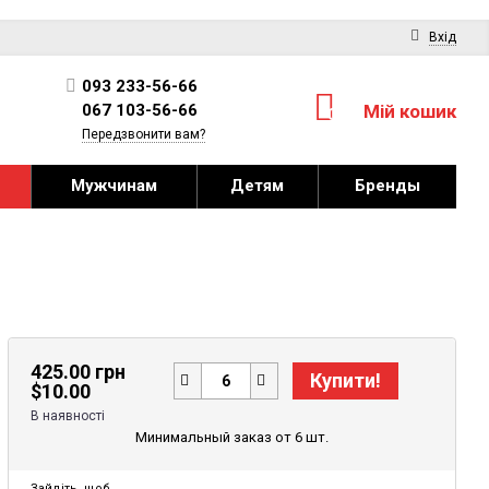
Вхід
093 233-56-66
067 103-56-66
Мій кошик
0
Передзвонити вам?
Мужчинам
Детям
Бренды
425.00 грн
Купити!
$
10.00
В наявності
Минимальный заказ от 6 шт.
Зайдіть
, щоб