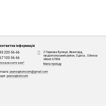
онтактна інформація
93 233-56-66
2 Паркова Вулиця, Авангард,
овідіопольський район, Одеса , Odessa
67 103-56-66
oblast 67806
ередзвонити вам?
Мапа проїзду
-пошта:
jeansoptomcom@gmail.com
kype:
jeansoptomcom