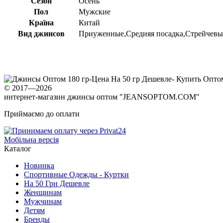
Сезон
Осень
Пол
Мужские
Країна
Китай
Вид джинсов
Приуженные,Средняя посадка,Стрейчевы
© 2017—2026
интернет-магазин джинсы оптом "JEANSOPTOM.COM"
Приймаємо до оплати
Мобільна версія
Каталог
Новинка
Спортивные Одежды - Куртки
На 50 Грн Дешевле
Женщинам
Мужчинам
Детям
Бренды