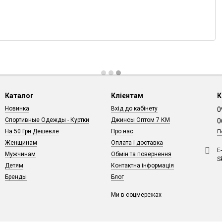
Каталог
Клієнтам
К
Новинка
Вхід до кабінету
0
Спортивные Одежды - Куртки
Джинсы Оптом 7 КМ
0
На 50 Грн Дешевле
Про нас
П
Женщинам
Оплата і доставка
Е
Мужчинам
Обмін та повернення
S
Детям
Контактна інформація
Бренды
Блог
Ми в соцмережах