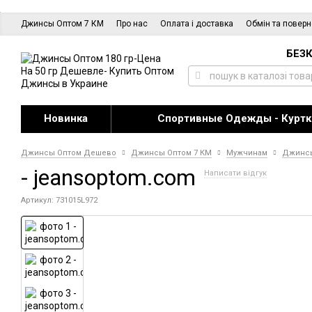
Джинсы Оптом 7 КМ
Про нас
Оплата і доставка
Обмін та повер
БЕЗК
Новинка
Спортивные Одежды - Куртк
Джинсы Оптом Дешево
Джинсы Оптом 7 КМ
Мужчинам
Джинс
- jeansoptom.com
Написати відгук
Артикул: 731015L972