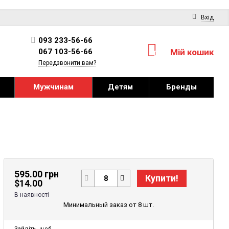
Вхід
093 233-56-66
067 103-56-66
Мій кошик
0
Передзвонити вам?
Мужчинам
Детям
Бренды
595.00 грн
Купити!
$
14.00
В наявності
Минимальный заказ от 8 шт.
Зайдіть
, щоб