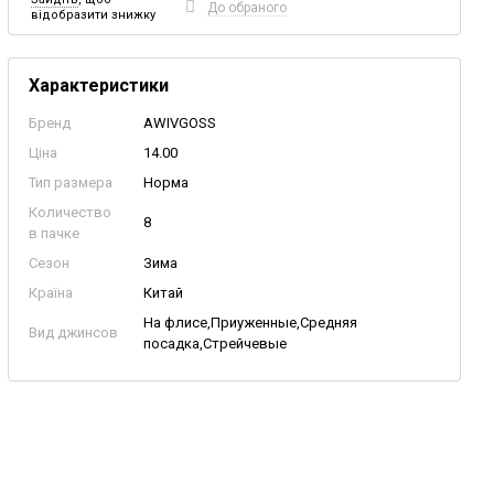
До обраного
відобразити знижку
Характеристики
Бренд
AWIVGOSS
Ціна
14.00
Тип размера
Норма
Количество
8
в пачке
Сезон
Зима
Країна
Китай
На флисе,Приуженные,Средняя
Вид джинсов
посадка,Стрейчевые