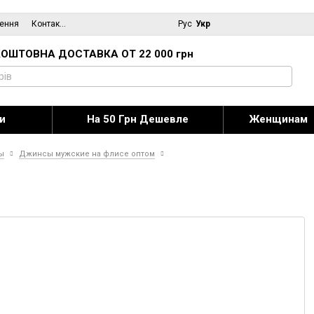
нення
Контактна інформація
Блог
Рус
Укр
ОШТОВНА ДОСТАВКА ОТ 22 000 грн
и
На 50 Грн Дешевле
Женщинам
ы
Джинсы мужские на флисе оптом