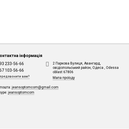
онтактна інформація
93 233-56-66
2 Паркова Вулиця, Авангард,
овідіопольський район, Одеса , Odessa
67 103-56-66
oblast 67806
ередзвонити вам?
Мапа проїзду
-пошта:
jeansoptomcom@gmail.com
kype:
jeansoptomcom