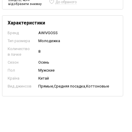
До обраного
відобразити знижку
Характеристики
Бренд
AWIVGOSS
Тип размера
Молодежка
Количество
8
в пачке
Сезон
Осень
Пол
Мужские
Країна
Китай
Вид джинсов
Прямые,Средняя посадка,Коттоновые