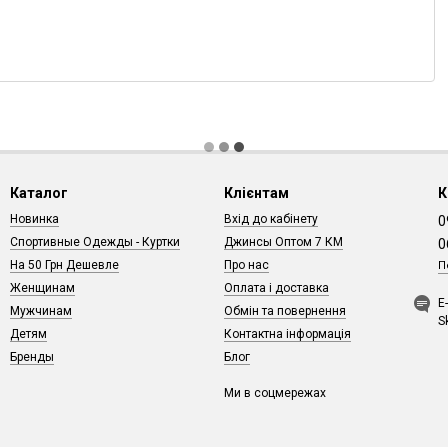
Каталог
Клієнтам
К
Новинка
Вхід до кабінету
0
Спортивные Одежды - Куртки
Джинсы Оптом 7 КМ
0
На 50 Грн Дешевле
Про нас
П
Женщинам
Оплата і доставка
Е
Мужчинам
Обмін та повернення
S
Детям
Контактна інформація
Бренды
Блог
Ми в соцмережах