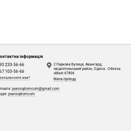
онтактна інформація
93 233-56-66
2 Паркова Вулиця, Авангард,
овідіопольський район, Одеса , Odessa
67 103-56-66
oblast 67806
ередзвонити вам?
Мапа проїзду
-пошта:
jeansoptomcom@gmail.com
kype:
jeansoptomcom