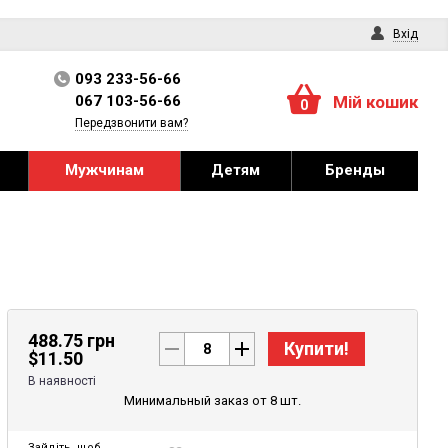
Вхід
093 233-56-66
067 103-56-66
Мій кошик
0
Передзвонити вам?
Мужчинам
Детям
Бренды
488.75 грн
Купити!
$
11.50
В наявності
Минимальный заказ от 8 шт.
Зайдіть
, щоб