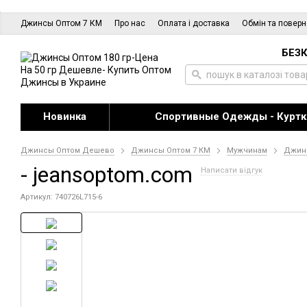
Джинсы Оптом 7 КМ
Про нас
Оплата і доставка
Обмін та повер
БЕЗК
Новинка
Спортивные Одежды - Куртк
Джинсы Оптом Дешево
Джинсы Оптом 7 КМ
Мужчинам
Джин
- jeansoptom.com
Написати відгук
Артикул: 740726L715-6