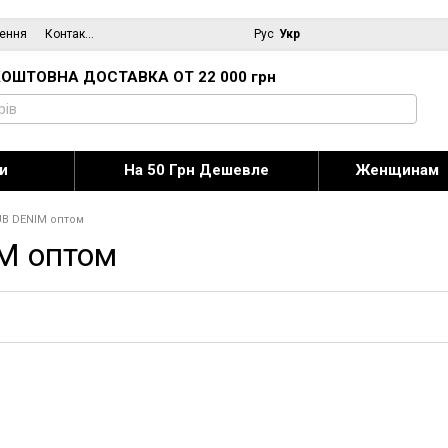
нення
Контактна інформація
Блог
Рус
Укр
ОШТОВНА ДОСТАВКА ОТ 22 000 грн
и
На 50 Грн Дешевле
Женщинам
B DENIM оптом
M оптом