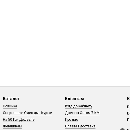
Каталог
Клієнтам
К
Новинка
Вхід до кабінету
0
Спортивные Одежды - Куртки
Джинсы Оптом 7 КМ
0
На 50 Грн Дешевле
Про нас
П
Женщинам
Оплата і доставка