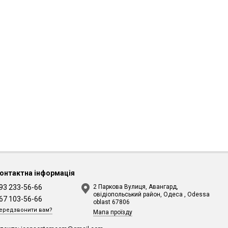
онтактна інформація
93 233-56-66
2 Паркова Вулиця, Авангард,
овідіопольський район, Одеса , Odessa
67 103-56-66
oblast 67806
ередзвонити вам?
Мапа проїзду