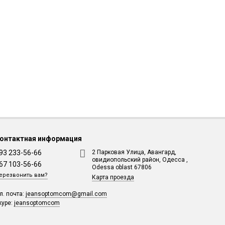
онтактная информация
93 233-56-66
2 Парковая Улица, Авангард,
овидиопольский район, Одесса ,
67 103-56-66
Odessa oblast 67806
ерезвонить вам?
Карта проезда
л. почта:
jeansoptomcom@gmail.com
kype:
jeansoptomcom