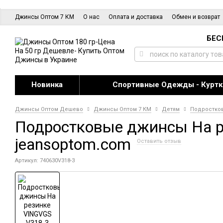
Джинсы Оптом 7 КМ
О нас
Оплата и доставка
Обмен и возврат
БЕС
Новинка
Спортивные Одежды - Куртк
Джинсы Оптом Дешево
Джинсы Оптом 7 КМ
Детям
Подростко
Подростковые джинсы На рез
jeansoptom.com
Оставить отзыв
Артикул: 740630V318-3