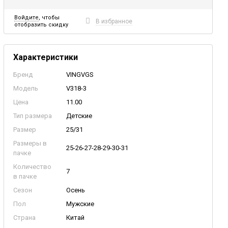
Войдите
, чтобы
В избранное
отобразить скидку
Характеристики
Бренд
VINGVGS
Модель
V318-3
Цена
11.00
Тип размера
Детские
Размер
25/31
Размеры в
25-26-27-28-29-30-31
пачке
Количество
7
в пачке
Сезон
Осень
Пол
Мужские
Страна
Китай