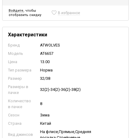
Войдите
, чтобы
В избранное
отобразить скидку
Характеристики
Бренд
ATWOLVES
Модель
AT6657
Цена
13.00
Тип размера
Норма
Размер
32/38
Размеры в
32(2)-34(2)-36(2)-38(2)
пачке
Количество
8
в пачке
Сезон
Зима
Страна
Китай
На флисе,Прямые,Средняя
Вид джинсов
посадка,Стрейчевые