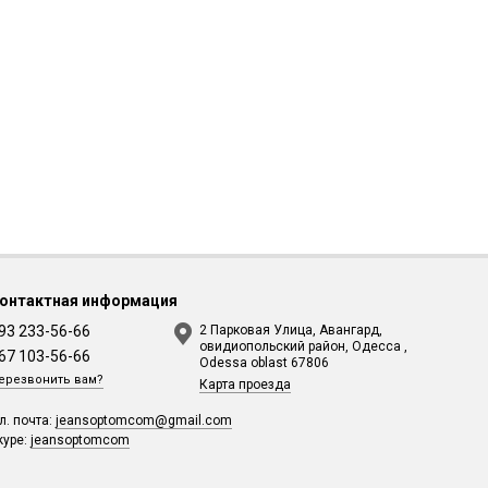
онтактная информация
93 233-56-66
2 Парковая Улица, Авангард,
овидиопольский район, Одесса ,
67 103-56-66
Odessa oblast 67806
ерезвонить вам?
Карта проезда
л. почта:
jeansoptomcom@gmail.com
kype:
jeansoptomcom