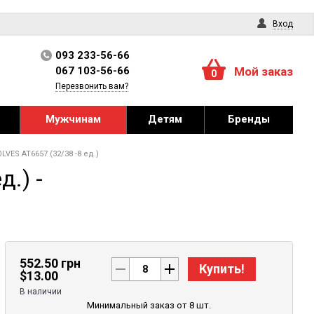
Вход
093 233-56-66
067 103-56-66
Мой заказ
0
Перезвонить вам?
Мужчинам
Детям
Бренды
S AT6657 (32/38 -8 ед.)
.) -
552.50 грн
Купить!
$
13.00
В наличии
Минимальный заказ от 8 шт.