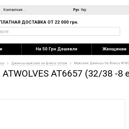
Контактная информация
Блог
Рус
Укр
ПЛАТНАЯ ДОСТАВКА ОТ 22 000 грн.
и
На 50 Грн Дешевле
Женщинам
сы
Джинсы мужские на флисе оптом
Мужские Джинсы На Флисе ATWOLVE
TWOLVES AT6657 (32/38 -8 ед