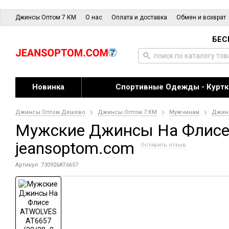
Джинсы Оптом 7 КМ
О нас
Оплата и доставка
Обмен и возврат
БЕС
Новинка
Спортивные Одежды - Куртк
Джинсы Оптом Дешево
Джинсы Оптом 7 КМ
Мужчинам
Джин
Мужские Джинсы На Флисе A
jeansoptom.com
Оставить отзыв
Артикул: 730926AT6657